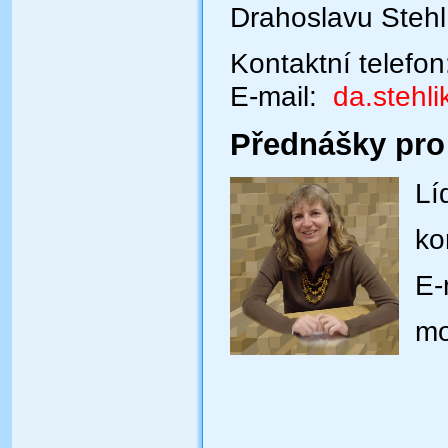
Drahoslavu Stehl
Kontaktní telefon
E-mail:
da.stehl
Přednášky pro 
Líd
kon
E-m
mo