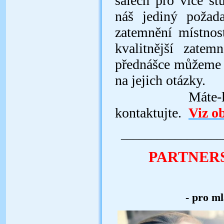
sálech pro více st
náš jediný požada
zatemnění místnos
kvalitnější zatem
přednášce můžeme s
na jejich otázky.
Máte-li o t
kontaktujte.
Viz o
_________________
PARTNERS
- pro ml