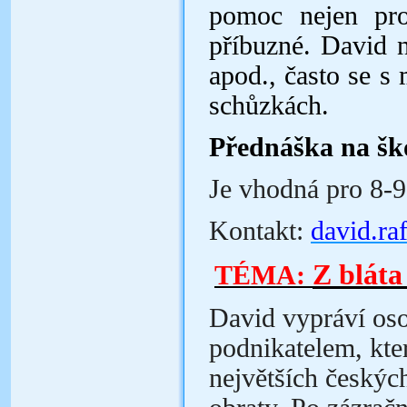
pomoc nejen pro
příbuzné. David 
apod., často se s
schůzkách.
Přednáška na ško
Je vhodná pro 8-9
Kontakt:
david.ra
Z bláta
TÉMA:
David vypráví oso
podnikatelem, kter
největších českýc