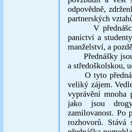
odpovědně, zdrženli
partnerských vztah
V přednášce vyz
panictví a student
manželství, a pozdě
Přednášky jsou ur
a středoškolskou, 
O tyto přednáš
veliký zájem. Ved
vyprávění mnoha p
jako jsou drogy
zamilovanost. Po 
rozhovorů. Stává 
přednáška pomohla