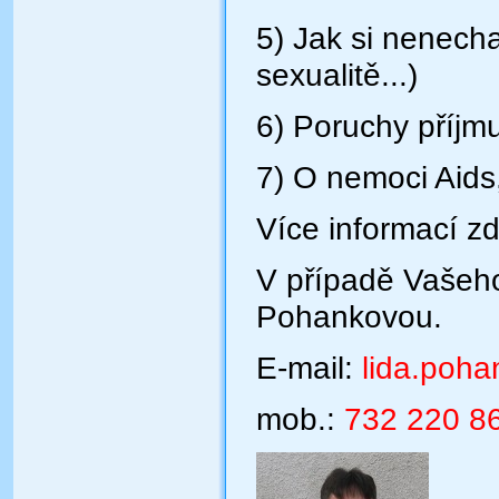
5) Jak si nenecha
sexualitě...)
6) Poruchy příjmu
7) O nemoci Aids,
Více informací z
V případě Vašeh
Pohankovou.
E-mail:
lida.poh
mob.:
732 220 8