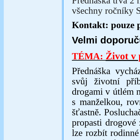
Přednáška trvá 2 
všechny ročníky 
Kontakt: pouze 
Velmi doporuč
Život v 
TÉMA:
Přednáška vycház
svůj životní př
drogami v útlém 
s manželkou, rov
šťastně. Posluchač
propasti drogové 
lze rozbít rodinné