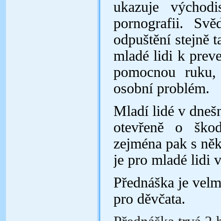
ukazuje východi
pornografii. Sv
odpuštění stejně t
mladé lidi k preve
pomocnou ruku, 
osobní problém.
Mladí lidé v dnešn
otevřeně o škod
zejména pak s něk
je pro mladé lidi v
Přednáška je velm
pro děvčata.