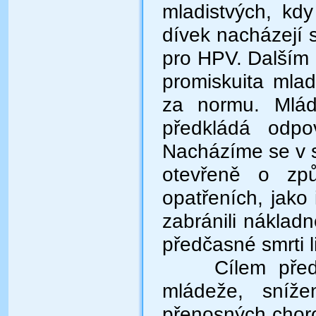
mladistvých, kd
dívek nacházejí 
pro HPV. Dalším 
promiskuita mla
za normu.
Mlá
předkládá odpo
Nacházíme se v si
otevřeně o způ
opatřeních, jako
zabránili nákladn
předčasné smrti li
Cílem přednáš
mládeže, sníže
přenosných chor