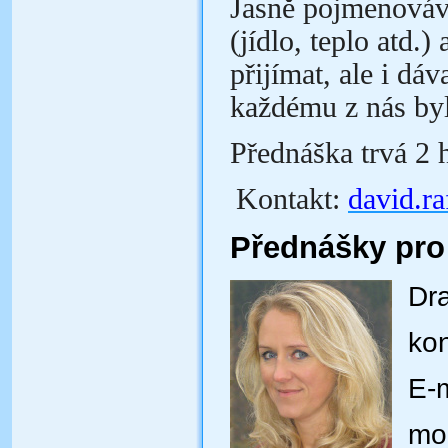
Jasně pojmenováva
(jídlo, teplo atd.)
přijímat, ale i dá
každému z nás byl
Přednáška trvá 2 
Kontakt:
david.r
Přednášky pro 
Drah
kon
E-m
mo