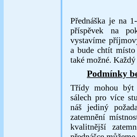
Přednáška je na 1
příspěvek na pok
vystavíme příjmov
a bude chtít místo
také možné. Každý 
Podmínky be
T
řídy mohou být 
sálech pro více st
náš jediný požada
zatemnění místnos
kvalitnější zatem
přednášce můžeme s