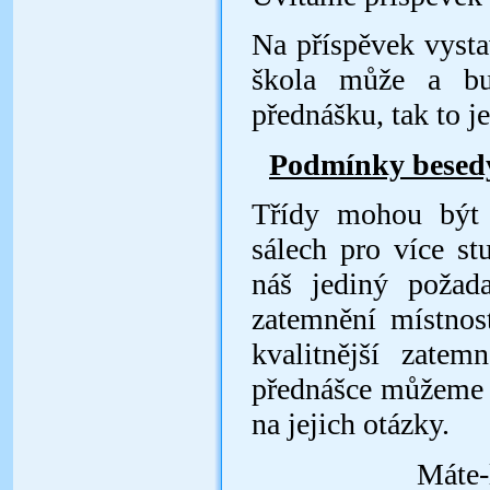
Na příspěvek vyst
škola může a bu
přednášku, tak to j
Podmínky besed
Třídy mohou být 
sálech pro více st
náš jediný požada
zatemnění místnos
kvalitnější zatem
přednášce můžeme s
na jejich otázky.
Máte-li o tu