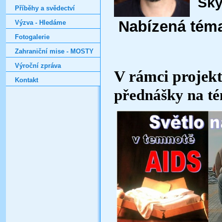
Skyp
Příběhy a svědectví
Nabízená téma
Výzva - Hledáme
Fotogalerie
Zahraniční mise - MOSTY
Výroční zpráva
V rámci projekt
Kontakt
přednášky na t