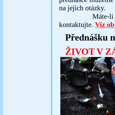
na jejich otázky.
Máte-li o tut
kontaktujte.
Viz ob
Přednášku n
ŽIVOT V Z