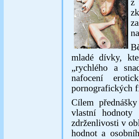
z 
z
za
na
B
mladé dívky, kt
„rychlého a sna
nafocení eroti
pornografických f
Cílem přednášky 
vlastní hodnoty
zdrženlivosti v ob
hodnot a osobní