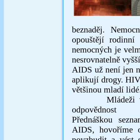
beznaděj. Nemocní
opouštějí rodinní 
nemocných je velmi
nesrovnatelně vyšš
AIDS už není jen ne
aplikují drogy. HIV
většinou mladí lidé
Mládeži v Česk
odpovědnost
Přednáškou sezn
AIDS, hovoříme o
povzbudit a vést 