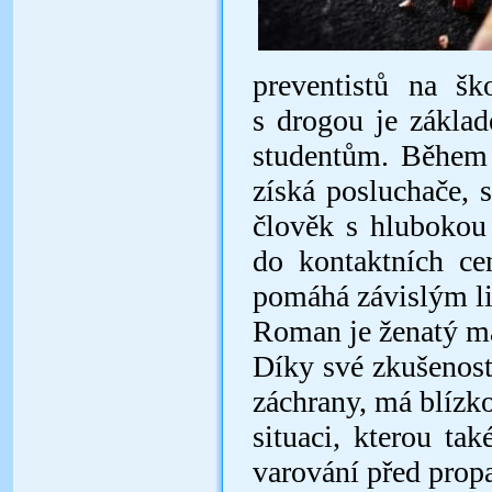
preventistů na šk
s drogou je základ
studentům. Během 
získá posluchače, 
člověk s hlubokou 
do kontaktních ce
pomáhá závislým li
Roman je ženatý má
Díky své zkušenost
záchrany, má blízk
situaci, kterou ta
varování před propa