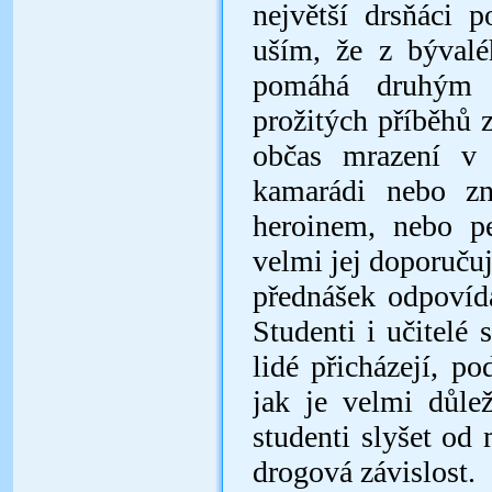
největší drsňáci 
uším, že z bývalé
pomáhá druhým l
prožitých příběhů 
občas mrazení v 
kamarádi nebo zn
heroinem, nebo p
velmi jej doporučuj
přednášek odpovíd
Studenti i učitelé 
lidé přicházejí, po
jak je velmi důle
studenti slyšet od 
drogová závislost.