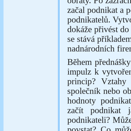
obraty. Po zázrač
začal podnikat a 
podnikatelů. Vytvo
dokáže přivést do
se stává příklad
nadnárodních fire
Během přednášky 
impulz k vytvoře
princip? Vztahy
společník nebo ob
hodnoty podnika
začít podnikat 
podnikateli? Může
povstat? Co může