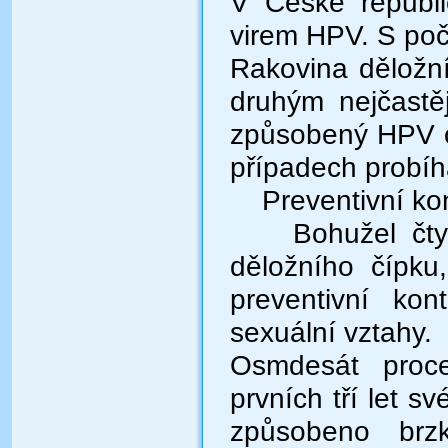
V České republic
virem HPV. S po
Rakovina děložn
druhým nejčastě
způsobený HPV o
případech probíh
Preventivní kont
Bohužel čtyři 
děložního čípku
preventivní kon
sexuální vztahy.
Osmdesát proce
prvních tří let s
způsobeno brz