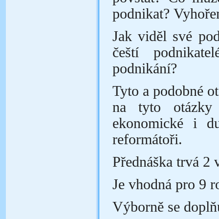
podnikat? Vyhořen
Jak viděl své po
čeští podnikat
podnikání?
Tyto a podobné ot
na tyto otázky
ekonomické i duc
reformátoři.
Přednáška trvá 2 
Je vhodná pro 9 r
Výborně se doplňu