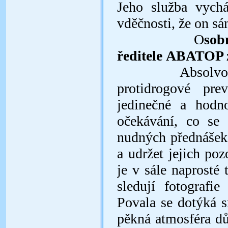
Jeho služba vychá
vděčnosti, že on sá
O
so
ředitele ABATOP z
Absolvoval js
protidrogové pr
jedinečné a hodno
očekávání, co se b
nudných přednášek
a udržet jejich po
je v sále naprosté 
sledují fotograf
Povala se dotýká s
pěkná atmosféra dův