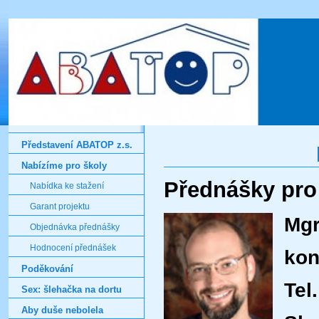
Představení ABATOP z.s.
Nabízíme pro školy
Přednášky pro 
Nabídka ke stažení
Garant projektu
Mgr.
Objednávka přednášky
Hodnocení přednášek
kon
Poděkování
Tel.
Sex: šlehačka na dortu
Aby duše nebolela