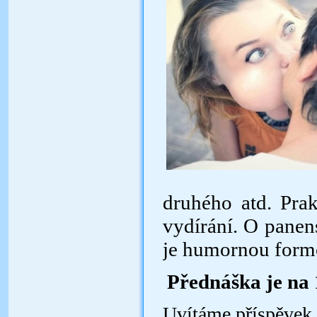
druhého atd. Prak
vydírání. O panen
je humornou for
Přednáška je na 
Uvítáme příspěvek 