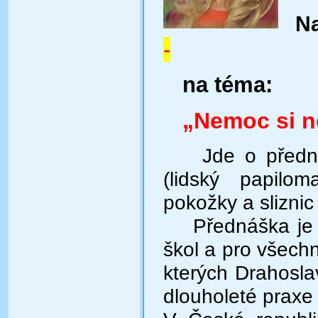
Na
-
na téma:
„Nemoc si nev
Jde o přednáš
(lidský papilo
pokožky a sliznic
Přednáška je vh
škol a pro všechn
kterých Drahoslav
dlouholeté praxe 