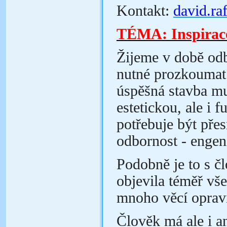
Kontakt:
david.ra
TÉMA: Inspirace
Žijeme v době odbo
nutné prozkoumat 
úspěšná stavba mus
estetickou, ale i 
potřebuje být pře
odbornost - engen
Podobně je to s č
objevila téměř vše
mnoho věcí opravi
Člověk má ale i a