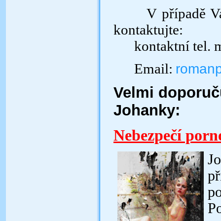
V případě V
kontaktujte:
kontaktní tel
Email:
romanp
Velmi doporuč
Johanky:
Nebezpečí porno
Jo
př
po
Po