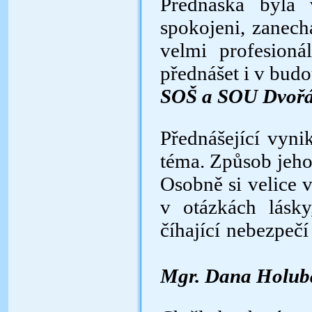
Přednáška byla 
spokojeni, zanech
velmi profesion
přednášet i v bud
SOŠ a SOU Dvořá
Přednášející vyni
téma. Způsob jeho
Osobně si velice 
v otázkách lásk
číhající nebezpe
Mgr. Dana Holubá