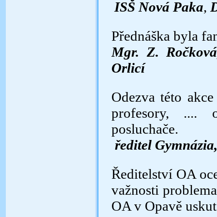
ISŠ Nová Paka
,
D
Přednáška byla fa
Mgr. Z. Ročková,
Orlicí
Odezva této akce
profesory, ....
posluchače.
ředitel Gymnázia,
Ředitelství OA oce
važnosti problema
OA v Opavě uskut