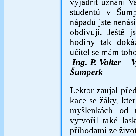
vyjádřit uznání Va
studentů v Šump
nápadů jste nenási
obdivuji. Ještě 
hodiny tak dokáz
učitel se mám toh
Ing. P. Valter – 
Šumperk
Lektor zaujal př
kace se žáky, kte
myšlenkách od t
vytvořil také l
příhodami ze život