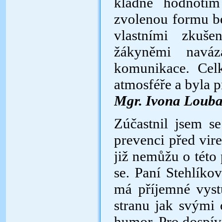
kladně hodnotím
zvolenou
formu be
vlastními zkuš
žákyněmi naváz
komunikace. Cel
atmosféře a byla 
Mgr. Ivona Louba
Zúčastnil jsem s
prevenci před
vir
již nemůžu o této
se. Paní Stehlíko
má příjemné vyst
stranu jak
svými 
humor. Pro dospív