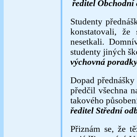
ředitel Obchodní
Studenty přednášk
konstato­vali, 
nesetkali. Domn
studenty jiných šk
výchovná poradky
Dopad přednášky n
předčil všechna n
takového působení
ředitel Střední od
Přiznám se, že t