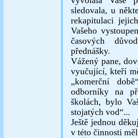
vyvolala Vaše p
sledovala, u něk
rekapitulaci jeji
Va­šeho vystoupen
časových důvod
přednášky.
Vážený pane, dov
vyučující, kteří 
„komerční době“
odborníky na př
školách, bylo V
stoja­tých vod“...
Ještě jednou děku
v této činnosti mě