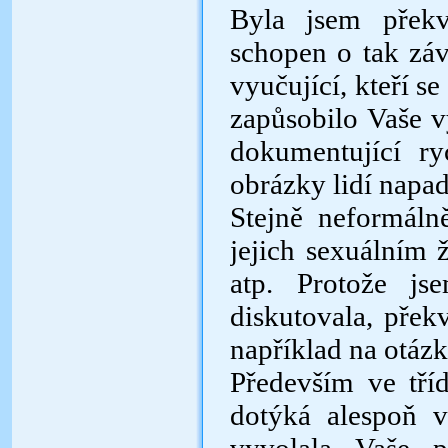
Byla jsem překv
schopen o tak záv
vyučující, kteří s
zapůsobilo Vaše v
dokumentující ry
obrázky lidí napa
Stejně neformáln
jejich sexuál­ním
atp. Protože js
diskutovala, přek
například na otázk
Především ve tří
dotýká ale­spoň 