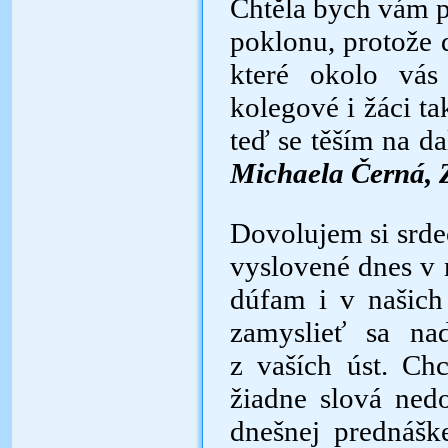
Chtěla bych vám 
poklonu, protože 
které okolo vás
kolegové i žáci ta
teď se těším 
Michaela Černá, 
Dovolujem si srde
vyslovené dnes v n
dúfam i v našich 
zamyslieť sa na
z vaších úst. Ch
žiadne slová nedo
dnešnej prednášk