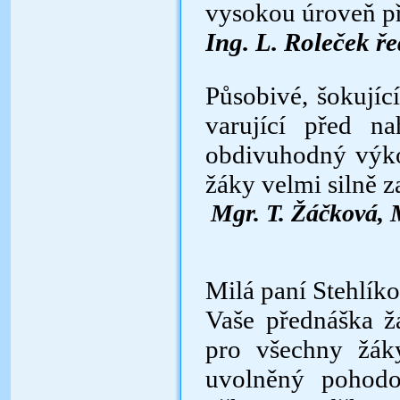
vysokou úroveň př
Ing. L. Roleček ř
Působivé, šokujíc
varující před n
obdivuhodný výko
žáky velmi silně z
Mgr. T. Žáčková,
Milá paní Stehlíko
Vaše přednáška ž
pro všechny žák
uvolněný pohodo