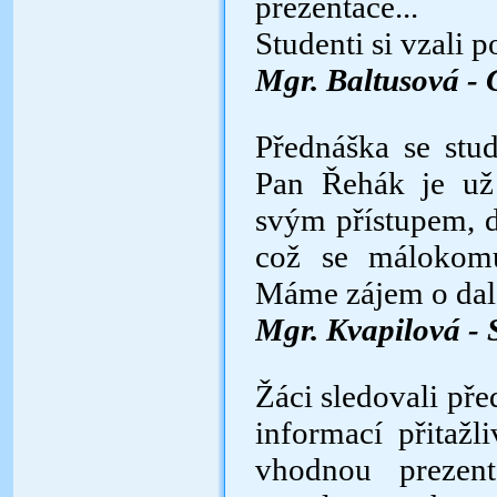
prezentace...
Studenti si vzali 
Mgr. Baltusová -
Přednáška se stu
Pan Řehák je už
svým přístupem, do
což se málokomu 
Máme zájem o dalš
Mgr. Kvapilová -
Žáci sledovali pře
informací přitaž
vhodnou prezent