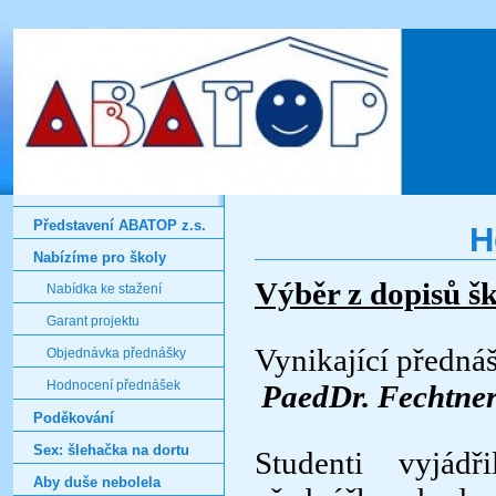
Představení ABATOP z.s.
H
Nabízíme pro školy
Výběr z dopisů š
Nabídka ke stažení
Garant projektu
Vynikající předná
Objednávka přednášky
Hodnocení přednášek
PaedDr. Fechtne
Poděkování
Sex: šlehačka na dortu
Studenti vyjádř
Aby duše nebolela