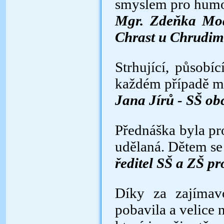
smyslem pro humo
Mgr. Zdeňka Mod
Chrast u Chrudim
Strhující, působíc
každém případě m
Jana Jírů - SŠ o
Přednáška byla pro
udělaná. Dětem se 
ředitel SŠ a ZŠ p
Díky za zajímav
pobavila a velice