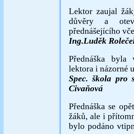
Lektor zaujal žá
důvěry a otevř
přednášejícího vč
Ing.Luděk Roleček
Přednáška byla 
lektora i ná­zorné
Spec. škola pro 
Civaňová
Přednáška se opě
žáků, ale i příto
bylo podáno vtip