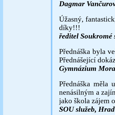
Dagmar Vančurov
Úžasný, fantastick
díky!!!
ředitel Soukromé 
Přednáška byla ve
Předná­šející doká
Gymnázium Mora
Přednáška měla u
nenásilným a zaj
jako škola zájem o
SOU služeb, Hrad