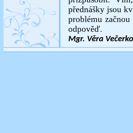
přednášky jsou kva
problému začnou 
odpověď.
Mgr. Věra Večerk