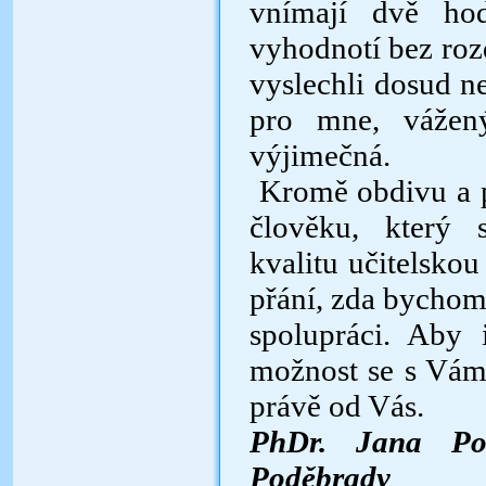
vnímají dvě hod
vyhodnotí bez rozd
vyslechli dosud n
pro mne, vážený
výjimečná.
Kromě obdivu a p
člověku, který 
kvalitu učitelskou
přání, zda bychom 
spolupráci. Aby 
možnost se s Vámi
právě od Vás.
PhDr. Jana Podo
Poděbrady