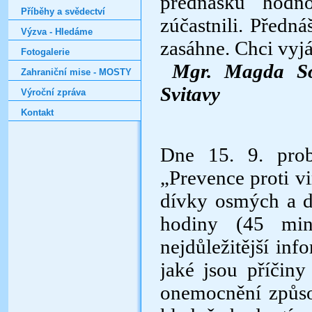
přednášku hodno
Příběhy a svědectví
zúčastnili. Předná
Výzva - Hledáme
zasáhne. Chci vyj
Fotogalerie
Mgr. Magda Sod
Zahraniční mise - MOSTY
Svitavy
Výroční zpráva
Kontakt
Dne 15. 9. prob
„Prevence proti
v
dívky osmých a d
hodiny (45 min
nejdůležitější inf
jaké jsou příčin
onemocnění způs