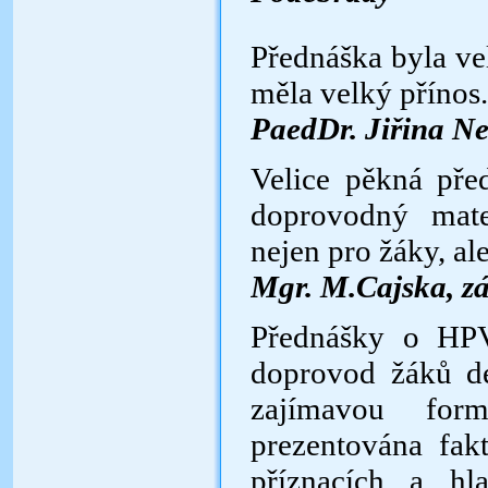
Přednáška byla ve
měla velký přínos.
PaedDr. Jiřina N
Velice pěkná pře
doprovodný mate
nejen pro žáky, ale 
Mgr. M.Cajska, zá
Přednášky o HPV
doprovod žáků
d
zajímavou fo
prezentována fak
příznacích
a hla