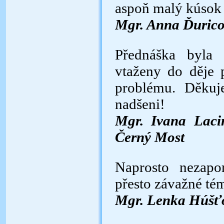
aspoň malý kúsok 
Mgr. Anna Ďurico
Přednáška byla 
vtaženy do děje 
problému. Děkuj
nadšeni!
Mgr. Ivana Laci
Černý Most
Naprosto nezapo
přesto závažné té
Mgr. Lenka Húšťo