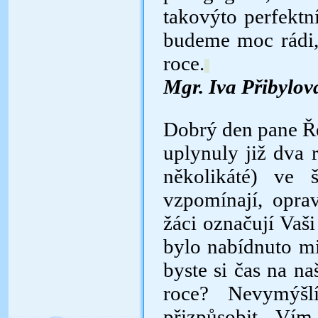
takovýto perfektn
budeme moc rádi, 
roce.
Mgr. Iva Přibylo
Dobrý den pane Ř
uplynuly již dva r
několikáté) ve 
vzpomínají, opra
žáci označují Vaši
bylo nabídnuto m
byste si čas na na
roce? Nevymýšl
přizpůsobit. Vím