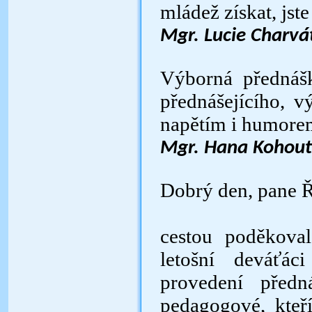
mládež získat, jst
Mgr. Lucie Charvá
Výborná přednášk
přednášejícího, v
napětím i humore
Mgr. Hana Kohout
Dobrý d
cestou poděkoval
letošní deváťác
provedení předn
pedagogové, kteří