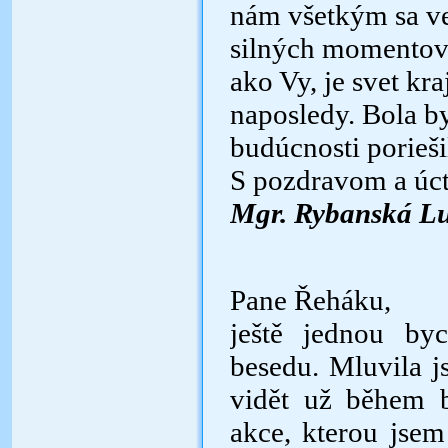
nám všetkým sa ve
silných momentov
ako Vy, je svet kra
naposledy. Bola b
budúcnosti porieši
S pozdravom a úc
Mgr. Rybanská L
Pane Řeháku,
ještě jednou by
besedu. Mluvila js
vidět už během b
akce, kterou jsem