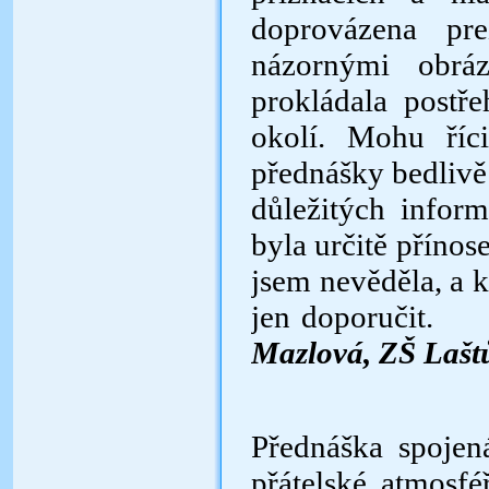
doprovázena pr
názornými obrá
prokládala
postře
okolí. Mohu ří
přednášky bedlivě 
důležitých infor
byla určitě
přínose
jsem nevěděla, a 
jen d
Mazlová, ZŠ Lašt
Přednáška spojen
přátelské atmosfé