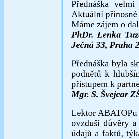
Přednáška velmi 
Aktuální přínosné
Máme zájem o dalš
PhDr. Lenka Tuza
Ječná 33, Praha 
Přednáška byla sk
podnětů k hlubš
přístupem k partn
Mgr. S. Švejcar Z
Lektor ABATOPu z
ovzduší důvěry a 
údajů a faktů, tý