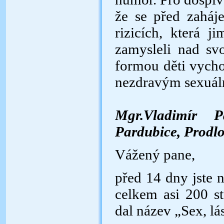
že se před zaháj
rizicích, která j
zamysleli
nad svo
formou děti vych
nezdravý
Mgr.Vladimír P
Pardubic
Vážený pane,
před 14 dny jste n
celkem asi 200 st
dal název „Sex, lá