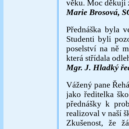
věku. Moc děkuji z
Marie Brosová, S
Přednáška byla v
Studenti byli poz
poselství na ně 
která střídala odl
Mgr. J. Hladký řed
Vážený pane Řehá
jako ředitelka šk
přednášky k prob
realizoval v naší š
Zkušenost, že žá