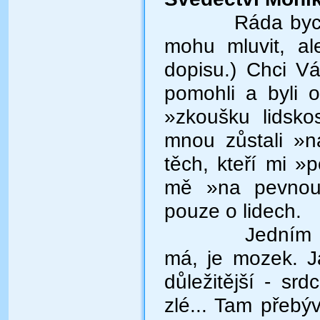
Ráda bych Vám
mohu mluvit, al
dopisu.) Chci Vá
pomohli a byli op
»zkoušku lidsko
mnou zůstali »n
těch, kteří mi »
mě »na pevnou
pouze o lidech.
Jedním z
má, je mozek. J
důležitější - sr
zlé... Tam přebý