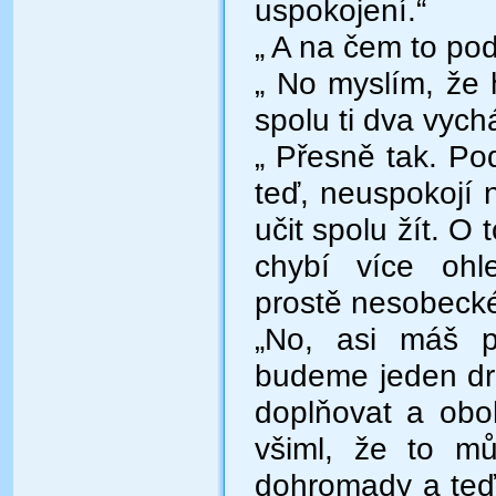
uspokojení.“
„ A na čem to pod
„ No myslím, že
spolu ti dva vychá
„ Přesně tak. Po
teď, neuspokojí 
učit spolu žít. O
chybí více ohle
prostě nesobecké
„No, asi máš p
budeme jeden dr
doplňovat a obo
všiml, že to mů
dohromady a teď 