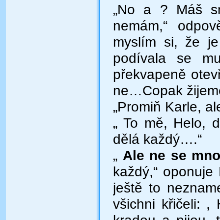
„No a ? Máš sn
nemám,“ odpově
myslím si, že j
podívala se mu
překvapeně otevř
ne…Copak žijeme
„Promiň Karle, a
„ To mě, Helo, d
dělá každý….“
„
Ale ne se mno
každý,“ oponuje H
ještě to neznam
všichni křičeli: ,