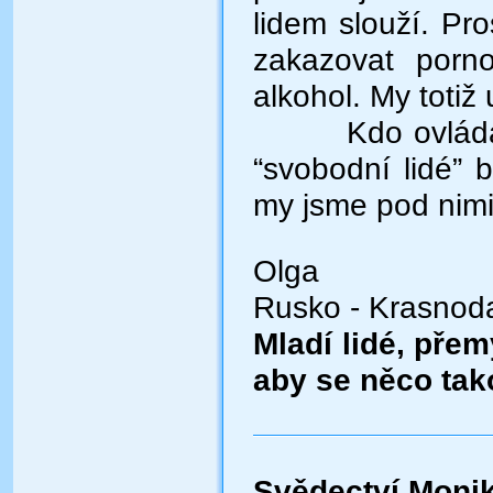
lidem slouží.
Pro
zakazovat pornog
alkohol. My totiž
Kdo ovládá
“svobodní lidé”
my jsme pod nimi
Olga
Rusko - Krasnoda
Mladí lidé, přem
aby se něco tak
Svědectví Moni