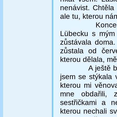
nenávist. Chtěla
ale tu, kterou n
Koncem února
Lübecku s mým p
zůstávala doma.
zůstala od červ
kterou dělala, mě
A ještě bych 
jsem se stýkala 
kterou mi věnova
mne obdařili, 
sestřičkami a n
kterou nechali sv