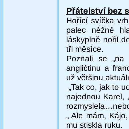
Přátelství bez
Hořící svíčka vr
palec něžně hla
láskyplně nořil d
tři měsíce.
Poznali se „na 
angličtinu a fra
už většinu aktuá
„Tak co, jak to u
najednou Karel, „
rozmyslela…nebo
„ Ale mám, Kájo,
mu stiskla ruku.