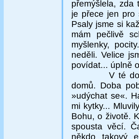
přemýšlela, zda 
je přece jen pro
Psaly jsme si ka
mám pečlivě sch
myšlenky, pocit
neděli. Velice js
povídat... úplně 
V té do
domů. Doba pob
»udýchat se«. Ha
mi kytky... Mluvily
Bohu, o životě. 
spousta věcí. Č
někdo takový ex