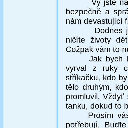
Vy jste n
bezpečně a sprá
nám devastující f
Dodnes js
ničíte životy d
Cožpak vám to ne
Jak bych 
vyrval z ruky c
stříkačku, kdo by
tělo druhým, kd
promluvil. Vždyť
tanku, dokud to 
Prosím vá
potřebují. Buďt