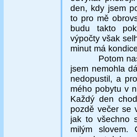
den, kdy jsem po
to pro mě obrovs
budu takto pok
výpočty však selh
minut má kondice 
Potom nas
jsem nemohla dál.
nedopustil, a p
mého pobytu v n
Každý den chodi
pozdě večer se 
jak to všechno st
milým slovem. 