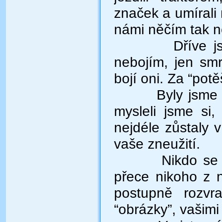
značek a umírali 
námi něčím tak n
Dříve 
nebojím, jen smr
bojí oni. Za “po
Byly jsme 
mysleli jsme si
nejdéle zůstaly 
vaše zneužití.
Nikdo se
přece nikoho z n
postupně rozvra
“obrázky”, vašimi 