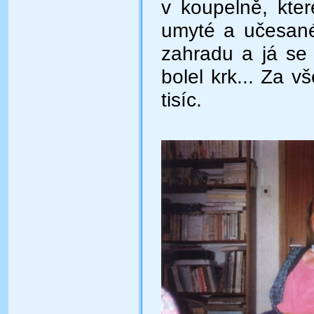
v koupelně, kte
umyté a učesané
zahradu a já se
bolel krk... Za v
tisíc.