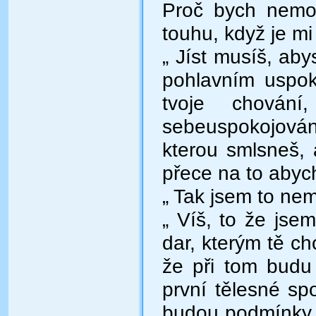
Proč bych nemoh
touhu, když je m
„ Jíst musíš, aby
pohlavním uspok
tvoje chová
sebeuspokojová
kterou smlsneš, 
přece na to abyc
„ Tak jsem to nem
„ Víš, to že jse
dar, kterým tě ch
že při tom budu 
první tělesné spo
budou podmínky -