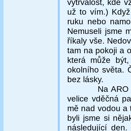
vytrvalost, kde vz
už to vím.) Když
ruku nebo namoči
Nemuseli jsme mlu
říkaly vše. Nedov
tam na pokoji a 
která může být,
okolního světa. 
bez lásky.
Na ARO b
velice vděčná pa
mě nad vodou a t
byli jsme si něj
následující den. 