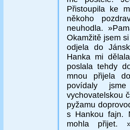
Přistoupila ke
někoho pozdrav
neuhodla. »Pam
Okamžitě jsem si
odjela do Jánsk
Hanka mi dělala
poslala tehdy d
mnou přijela d
povídaly jsm
vychovatelskou č
pyžamu doprovodi
s Hankou fajn. 
mohla přijet. 