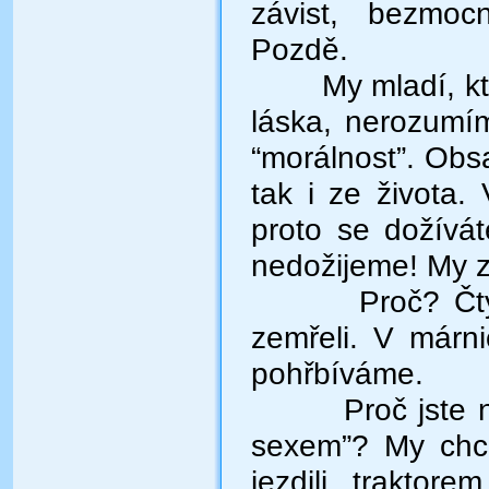
závist, bezmoc
Pozdě.
My mladí, k
láska, nerozumím
“morálnost”. Obsa
tak i ze života.
proto se dožívát
nedožijeme! My 
Proč? Čty
zemřeli. V márn
pohřbíváme.
Proč jste
sexem”? My chce
jezdili traktor