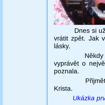
Dnes si u
vrátit zpět. Jak 
lásky.
Někdy Vám t
vyprávět o nejvě
poznala.
Přijměte pok
Krista.
Ukázka
pr