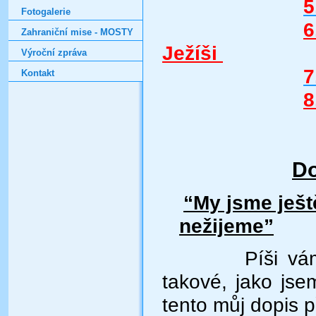
5
Fotogalerie
6
Zahraniční mise - MOSTY
Ježíši
Výroční zpráva
7
Kontakt
8
Do
“My jsme ještě
nežijeme”
Píši vá
takové, jako jse
tento můj dopis p