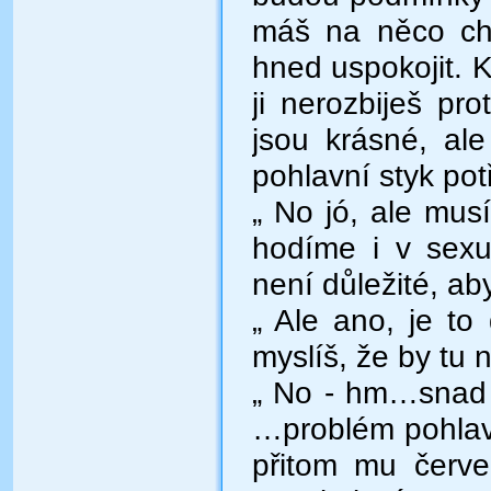
máš na něco chu
hned uspokojit. 
ji nerozbiješ p
jsou krásné, al
pohlavní styk pot
„ No jó, ale musí
hodíme i v sexu
není důležité, ab
„ Ale ano, je to
myslíš, že by tu 
„ No - hm…snad 
…problém pohlav
přitom mu červe