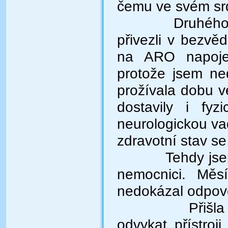
čemu ve svém sr
Druhého 
přivezli v bezv
na ARO napojen
protože jsem ne
prožívala dobu v
dostavily i fy
neurologickou va
zdravotní stav se 
Tehdy jse
nemocnici. Měs
nedokázal odpově
Přišl
odvykat přístroj