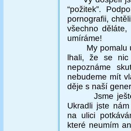
“požitek”. Podpo
pornografii, chtě
všechno děláte, 
umíráme!
My pomalu 
lhali, že se ni
nepoznáme skut
nebudeme mít vla
děje s naší gener
Jsme ješt
Ukradli jste nám
na ulici potkává
které neumím ani