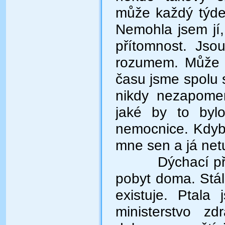
může každý týden
Nemohla jsem jí,
přítomnost. Jso
rozumem. Může j
času jsme spolu st
nikdy nezapomen
jaké by to byl
nemocnice. Kdyby
mne sen a já netu
Dýchací pří
pobyt doma. Stál
existuje. Ptala
ministerstvo zd