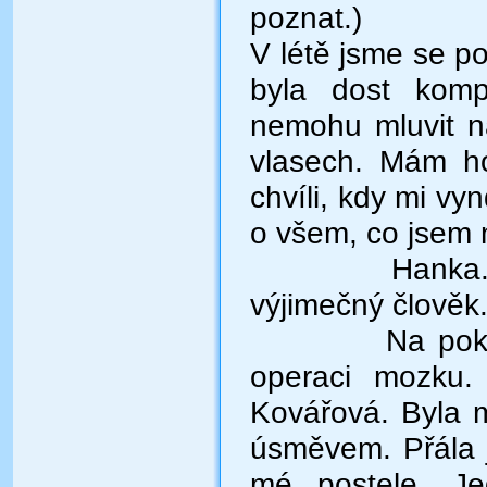
poznat.)
V létě jsme se po
byla dost komp
nemohu mluvit n
vlasech. Mám ho
chvíli, kdy mi vy
o všem, co jsem m
Hanka.
výjimečný člověk.
Na pok
operaci mozku.
Kovářová. Byla m
úsměvem. Přála j
mé postele. Je