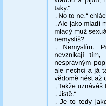
kradou a pijou,
taky.“
„ No to ne,“ chlách
„ Ale jako mladí m
mladý muž sexuál
nemyslíš?“
„ Nemyslím. P
nevznikají tím
nesprávným popí
ale nechci a já 
vědomě nést až d
„ Takže uznáváš 
„ Jistě.“
„ Je to tedy ja