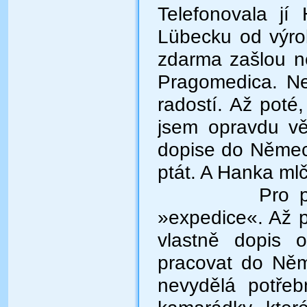
Telefonovala jí
Lübecku od výrob
zdarma zašlou n
Pragomedica. Ne
radostí. Až poté
jsem opravdu vě
dopise do Němec
ptát. A Hanka mlč
Pro p
»expedice«. Až p
vlastně dopis 
pracovat do Něm
nevydělá potřeb