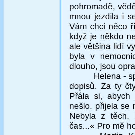
pohromadě, věděl
mnou jezdila i se
Vám chci něco říc
když je někdo n
ale většina lidí 
byla v nemocnici
dlouho, jsou op
Helena - s
dopisů. Za ty čty
Přála si, abych
nešlo, přijela se
Nebyla z těch, 
čas...« Pro mě h