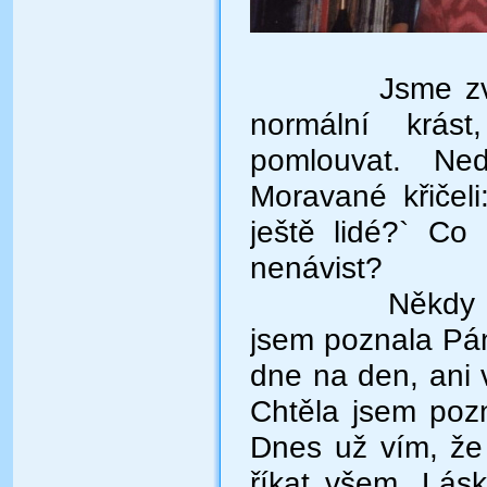
Jsme zvláštní 
normální krást
pomlouvat. Ned
Moravané křičel
ještě lidé?` Co
nenávist?
Někdy Vám, n
jsem poznala Pán
dne na den, ani 
Chtěla jsem poz
Dnes už vím, že
říkat všem. Lás