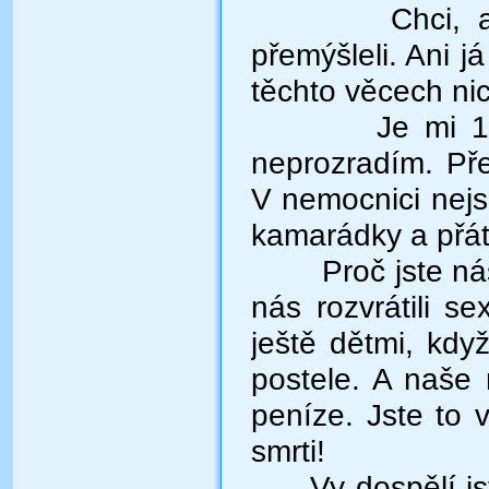
Chci, 
přemýšleli. Ani j
těchto věcech nic
Je mi 1
neprozradím. Př
V nemocnici nejs
kamarádky a přát
Proč jste ná
nás rozvrátili s
ještě dětmi, kdy
postele. A naše
peníze. Jste to 
smrti!
Vy dospělí j