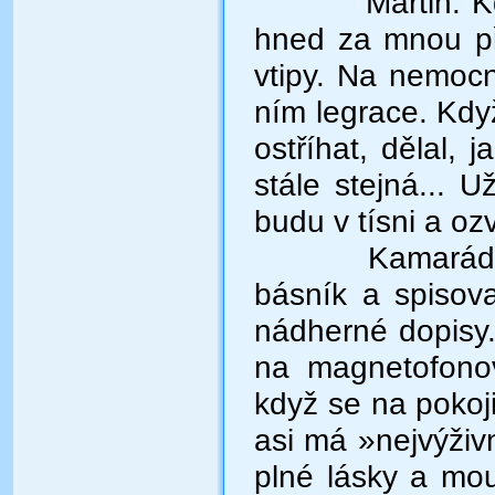
Martin. 
hned za mnou přij
vtipy. Na nemocn
ním legrace. Kdy
ostříhat, dělal, 
stále stejná... 
budu v tísni a ozv
Kamarád, 
básník a spisov
nádherné dopisy
na magnetofonov
když se na pokoji
asi má »nejvýživ
plné lásky a mou