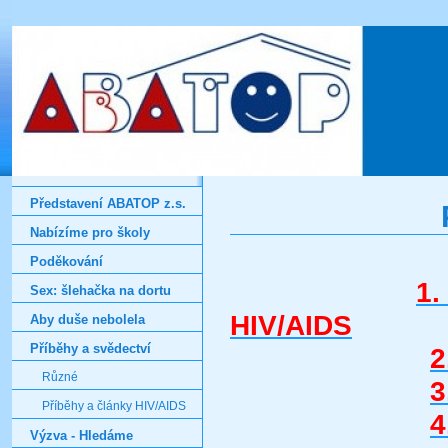
Představení ABATOP z.s.
Nabízíme pro školy
Poděkování
1.
Sex: šlehačka na dortu
HIV/AIDS
Aby duše nebolela
Příběhy a svědectví
2
Různé
3
Příběhy a články HIV/AIDS
4
Výzva - Hledáme